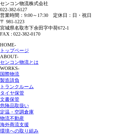
センコン物流株式会社
022-382-6127
営業時間：9:00～17:30 定休日：日・祝日
〒 981-1223
宮城県名取市下余田字中荷672-1
FAX : 022-382-0170
HOME
-
トップページ
ABOUT
-
センコン物流とは
WORKS
-
国際物流
製造請負
トランクルーム
タイヤ保管
文書保管
危険品取扱い
定温・空調倉庫
物流不動産
海外商流支援
環境への取り組み