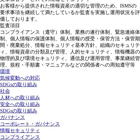
お客様から提供された情報資産の適切な管理のため、ISMSの
要求事項を継続して満たしているか監査を実施し運用状況を評
価しております。
監査項目
コンプライアンス（遵守）体制、業務の遂行体制、緊急連絡体
制、個人情報の保護体制、個人情報の授受・保管方法・保管期
間・廃棄処分、情報セキュリティ基本方針、組織のセキュリテ
ィ、情報資産の分類及び管理、人的セキュリティ、情報機器の
物理的及び環境セキュリティ、通信及び運用管理、事業継続管
理、規程・手順書・マニュアルなどの関係者への周知遵守等
環境
気候変動への対応
SDGsの取り組み
社会
人材への取り組み
安全への取り組み
SDGsの取り組み
ガバナンス
コーポレート・ガバナンス
情報セキュリティ
コンプライアンス