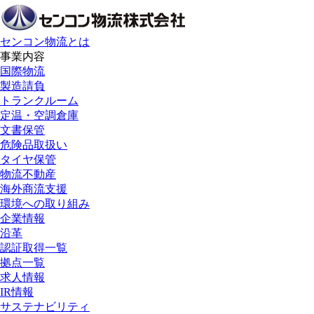
センコン物流とは
事業内容
国際物流
製造請負
トランクルーム
定温・空調倉庫
文書保管
危険品取扱い
タイヤ保管
物流不動産
海外商流支援
環境への取り組み
企業情報
沿革
認証取得一覧
拠点一覧
求人情報
IR情報
サステナビリティ