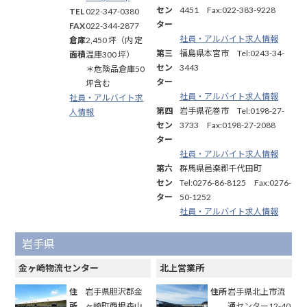
セン
4451 Fax:022-383-9228
TEL
022-347-0380
ター
FAX
022-344-2877
社員・アルバイト求人情報
倉庫
2,450 坪（内 定
第三
福島県本宮市 Tel:0243-34-
面積
温庫300 坪）
セン
3443
＊危険品倉庫50
ター
坪含む
社員・アルバイト求人情報
社員・アルバイト求
第四
岩手県花巻市 Tel:0198-27-
人情報
セン
3733 Fax:0198-27-2088
ター
社員・アルバイト求人情報
第六
群馬県邑楽郡千代田町
セン
Tel:0276-86-8125 Fax:0276-
ター
50-1252
社員・アルバイト求人情報
岩手県
金ヶ崎物流センター
北上営業所
住
岩手県胆沢郡金
住所
岩手県北上市流
所
ヶ崎町西根森山
通センター12-40