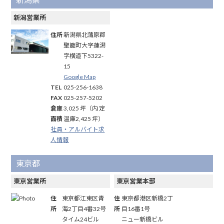
新潟営業所
住所
新潟県北蒲原郡
聖籠町大字蓮潟
字横道下5322-
15
Google Map
TEL
025-256-1638
FAX
025-257-5202
倉庫
3,025 坪（内 定
面積
温庫2,425 坪）
社員・アルバイト求
人情報
東京都
東京営業所
東京営業本部
住
東京都江東区青
住
東京都港区新橋2丁
所
海2丁目4番32号
所
目16番1号
タイム24ビル
ニュー新橋ビル