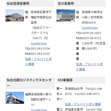
仙台空港営業所
古川営業所
住
宮城県名取市下
住
宮城県大崎市古
所
増田字南原仙台
所
川桜ノ目字新高
空港
谷地364-8
（仙台エアカー
Google Map
ゴターミナル
TEL
0229-28-1651
（SACT）内）
FAX
0229-28-4172
Google Map
倉
1,800 坪（内 定温
TEL
022-381-5206
庫
庫1,800 坪）
FAX
022-381-5207
面
社員・アルバイト求
積
人情報
社員・アルバイト求
人情報
仙台北部ロジスティクスセンタ
RM事業部
ー
第一
宮城県仙台市 Tel:022-248-
セン
3072 Fax:022-248-3073
住所
宮城県黒川郡大
ター
和町松坂平7-1-
社員・アルバイト求人情報
17
第二
宮城県名取市 Tel:022-383-
Google Map