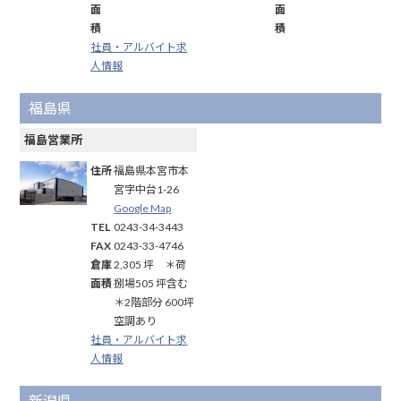
面
面
積
積
社員・アルバイト求
人情報
福島県
福島営業所
住所
福島県本宮市本
宮字中台1-26
Google Map
TEL
0243-34-3443
FAX
0243-33-4746
倉庫
2,305 坪 ＊荷
面積
捌場505 坪含む
＊2階部分 600坪
空調あり
社員・アルバイト求
人情報
新潟県