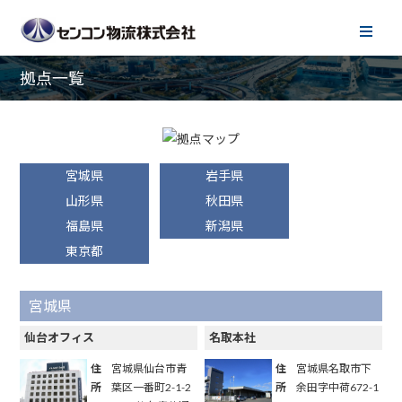
拠点一覧
宮城県
岩手県
山形県
秋田県
福島県
新潟県
東京都
宮城県
仙台オフィス
名取本社
住
宮城県仙台市青
住
宮城県名取市下
所
葉区一番町2-1-2
所
余田字中荷672-1