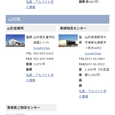
社員・アルバイト求
面積
庫600 坪）
人情報
山形県
山形営業所
東根物流センター
住所
山形県天童市石
住
山形県東根市大
鳥居2-1-75
所
字東根元東根字
Google Map
一本木6050
TEL
023-655-3412
Google Map
FAX
023-655-3498
TEL
0237-41-2881
倉庫
1,073 坪
FAX
0237-43-0522
面積
倉
2,100 坪（内 定温
社員・アルバイト求
庫
庫1,200 坪）
人情報
面
積
社員・アルバイト求
人情報
東根第二物流センター