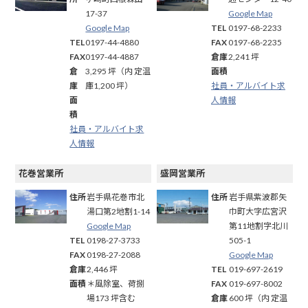
17-37
Google Map
Google Map
TEL
0197-68-2233
TEL
0197-44-4880
FAX
0197-68-2235
FAX
0197-44-4887
倉庫
2,241 坪
倉
3,295 坪（内 定温
面積
庫
庫1,200 坪）
社員・アルバイト求
面
人情報
積
社員・アルバイト求
人情報
花巻営業所
盛岡営業所
住所
岩手県花巻市北
住所
岩手県紫波郡矢
湯口第2地割1-14
巾町大字広宮沢
Google Map
第11地割字北川
TEL
0198-27-3733
505-1
FAX
0198-27-2088
Google Map
倉庫
2,446 坪
TEL
019-697-2619
面積
＊風除室、荷捌
FAX
019-697-8002
場173 坪含む
倉庫
600 坪（内 定温