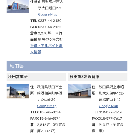
住所
山形県東根市大
字太田新田2-5
Google Map
TEL
0237-44-2180
FAX
0237-44-2122
倉庫
2,270 坪 ＊荷
面積
捌場470 坪含む
社員・アルバイト求
人情報
秋田県
秋田営業所
秋田第3定温倉庫
住
秋田県秋田市土
住
秋田県潟上市昭
所
崎港相染町字浜
所
和大久保字北野
ナシ山6-29
蓮沼前山1-45
Google Map
Google Map
TEL
018-846-6854
TEL
018-877-7616
FAX
018-846-6874
FAX
018-877-7617
倉
2,816 坪（内 定温
倉
913 坪（全定温
庫
庫2,337 坪）
庫
庫）