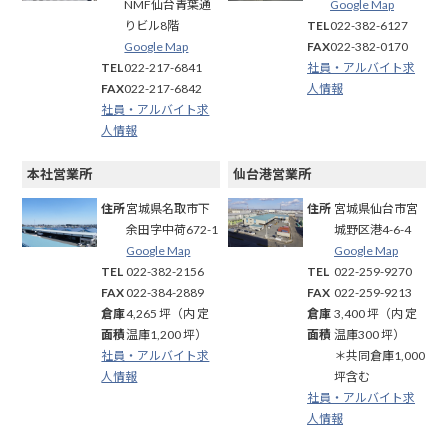
NMF仙台青葉通
Google Map
りビル8階
TEL
022-382-6127
Google Map
FAX
022-382-0170
TEL
022-217-6841
社員・アルバイト求
FAX
022-217-6842
人情報
社員・アルバイト求
人情報
本社営業所
仙台港営業所
住所
宮城県名取市下
住所
宮城県仙台市宮
余田字中荷672-1
城野区港4-6-4
Google Map
Google Map
TEL
022-382-2156
TEL
022-259-9270
FAX
022
-
384
-
2889
FAX
022-259-9213
倉庫
4,265 坪（内 定
倉庫
3,400 坪（内 定
面積
温庫1,200 坪）
面積
温庫300 坪）
社員・アルバイト求
＊共同倉庫1,000
人情報
坪含む
社員・アルバイト求
人情報