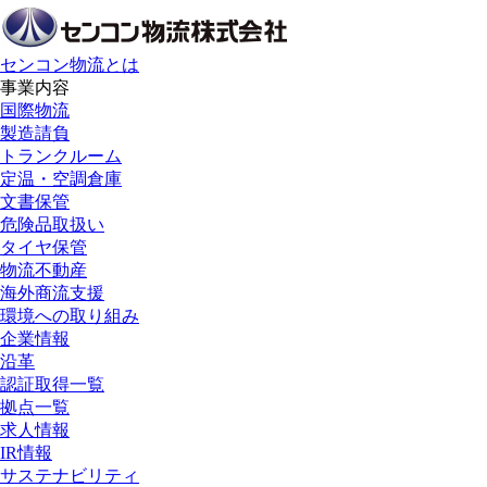
センコン物流とは
事業内容
国際物流
製造請負
トランクルーム
定温・空調倉庫
文書保管
危険品取扱い
タイヤ保管
物流不動産
海外商流支援
環境への取り組み
企業情報
沿革
認証取得一覧
拠点一覧
求人情報
IR情報
サステナビリティ