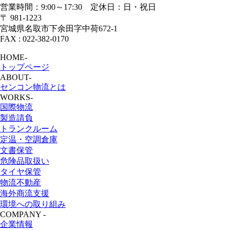
営業時間：9:00～17:30 定休日：日・祝日
〒 981-1223
宮城県名取市下余田字中荷672-1
FAX : 022-382-0170
HOME
-
トップページ
ABOUT
-
センコン物流とは
WORKS
-
国際物流
製造請負
トランクルーム
定温・空調倉庫
文書保管
危険品取扱い
タイヤ保管
物流不動産
海外商流支援
環境への取り組み
COMPANY
-
企業情報