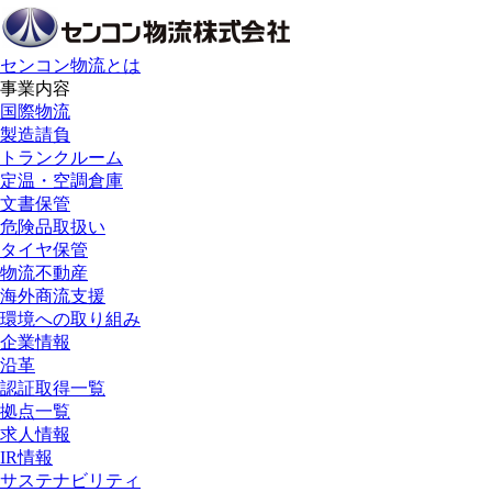
センコン物流とは
事業内容
国際物流
製造請負
トランクルーム
定温・空調倉庫
文書保管
危険品取扱い
タイヤ保管
物流不動産
海外商流支援
環境への取り組み
企業情報
沿革
認証取得一覧
拠点一覧
求人情報
IR情報
サステナビリティ