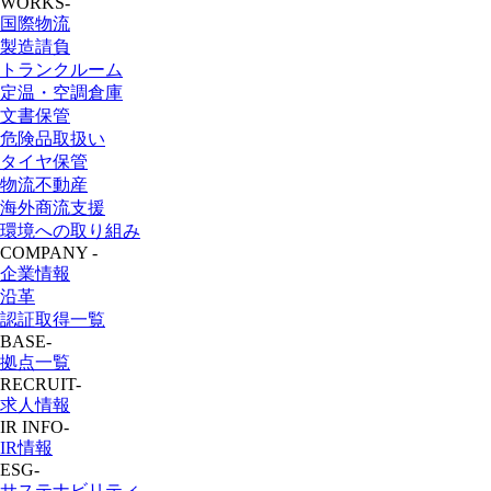
WORKS
-
国際物流
製造請負
トランクルーム
定温・空調倉庫
文書保管
危険品取扱い
タイヤ保管
物流不動産
海外商流支援
環境への取り組み
COMPANY
-
企業情報
沿革
認証取得一覧
BASE
-
拠点一覧
RECRUIT
-
求人情報
IR INFO
-
IR情報
ESG
-
サステナビリティ