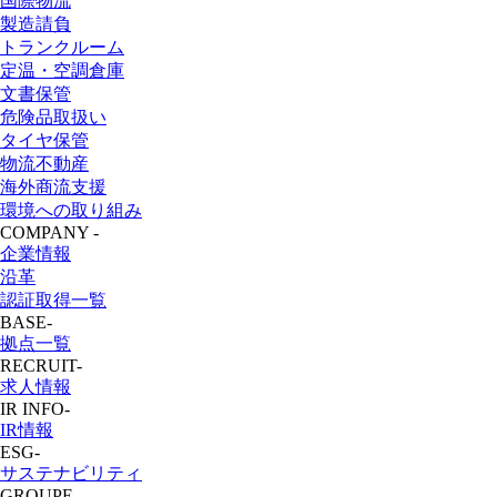
国際物流
製造請負
トランクルーム
定温・空調倉庫
文書保管
危険品取扱い
タイヤ保管
物流不動産
海外商流支援
環境への取り組み
COMPANY
-
企業情報
沿革
認証取得一覧
BASE
-
拠点一覧
RECRUIT
-
求人情報
IR INFO
-
IR情報
ESG
-
サステナビリティ
GROUPE
-