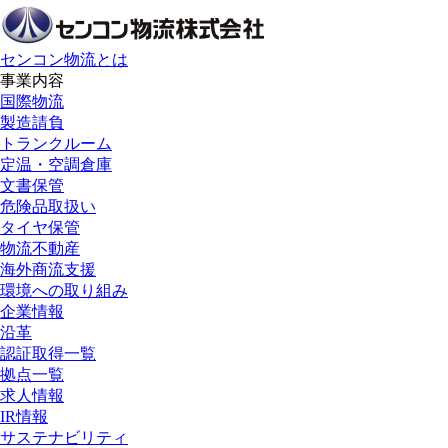
センコン物流とは
事業内容
国際物流
製造請負
トランクルーム
定温・空調倉庫
文書保管
危険品取扱い
タイヤ保管
物流不動産
海外商流支援
環境への取り組み
企業情報
沿革
認証取得一覧
拠点一覧
求人情報
IR情報
サステナビリティ